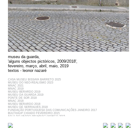
Data Processing.
museu da guarda,
'alguns objectos pictóricos, 2009/2018',
fevereiro, março, abril, maio, 2019
textos - leonor nazaré
CASA MUSEU BISSAYA BARRETO 2025
MUSEU DO NEO-REALISMO 2023
MNAC 2021
MNAC 2019
MUSEU BERARDO 2019
We value your privacy
MUSEU
DA GUARDA 2019
We use cookies and other tracking
PONTE DE SOR 2018
MNAC 2018
technologies to improve your experience
MUSEU BERARDO 2018
and analyze website traffic.
MUSEU DE SERRALVES 2018
FUNDAÇÃO PORTUGUESA DAS COMUNICAÇÕES JANEIRO 2017
BULTHAUP CHIADO FEVEREIRO 2015
Accept
SALA DO VEADO (MUHNAC) MARÇO 2015
MNAC CHIADO JUNHO 2014
FUNDAÇÃO CARMONA E COSTA JUNHO 2014
Refuse
SALA DO VEADO (MUHNAC) 2013
APPLETON SQUARE 2009