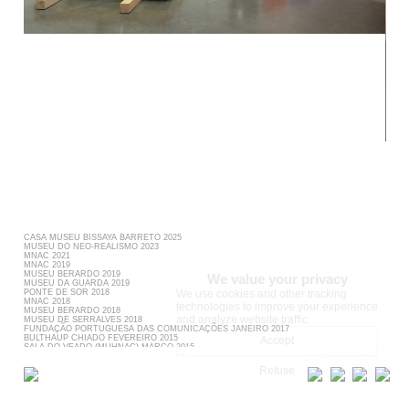
Data Processing.
CASA MUSEU BISSAYA BARRETO 2025
MUSEU DO NEO-REALISMO 2023
MNAC 2021
MNAC 2019
MUSEU BERARDO 2019
We value your privacy
MUSEU
DA GUARDA 2019
We use cookies and other tracking
PONTE DE SOR 2018
MNAC 2018
technologies to improve your experience
MUSEU BERARDO 2018
and analyze website traffic.
MUSEU DE SERRALVES 2018
FUNDAÇÃO PORTUGUESA DAS COMUNICAÇÕES JANEIRO 2017
BULTHAUP CHIADO FEVEREIRO 2015
Accept
SALA DO VEADO (MUHNAC) MARÇO 2015
MNAC CHIADO JUNHO 2014
FUNDAÇÃO CARMONA E COSTA JUNHO 2014
Refuse
SALA DO VEADO (MUHNAC) 2013
APPLETON SQUARE 2009