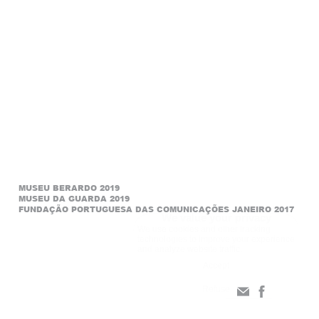
Data Processing.
MUSEU BERARDO 2019
MUSEU
DA GUARDA 2019
FUNDAÇÃO PORTUGUESA DAS COMUNICAÇÕES JANEIRO 2017
We value your privacy
We use cookies and other tracking
technologies to improve your experience
and analyze website traffic.
Accept
Refuse